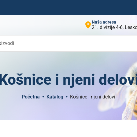
Naša adresa
21. divizije 4-6, Les
oizvodi
Košnice i njeni delov
Početna
Katalog
Košnice i njeni delovi