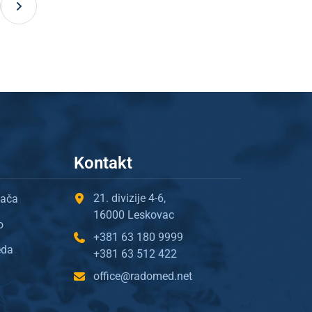
→
Kontakt
21. divizije 4-6,
gača
16000 Leskovac
o
+381 63 180 9999
eda
+381 63 512 422
office@radomed.net