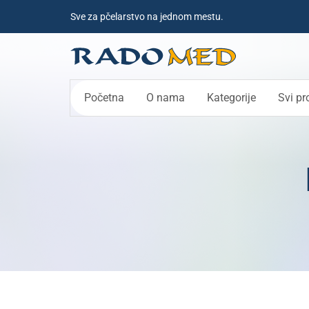
Sve za pčelarstvo na jednom mestu.
Početna
O nama
Kategorije
Svi pr