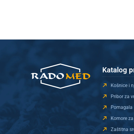
Katalog p
Košnice i n
Pribor za 
Pomagala i
Komore za 
Zaštitna s