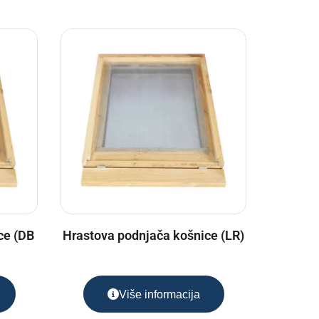
ce (DB
Hrastova podnjača košnice (LR)
Više informacija