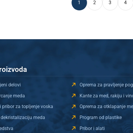
1
2
3
4
roizvoda
jeni delovi
Oprema za pravljenje po
vrcanje meda
Kante za med, rakiju i vin
 pribor za topljenje voska
Oprema za otklapanje m
dekristalizaciju meda
Program od plastike
redstva
Pribor i alati