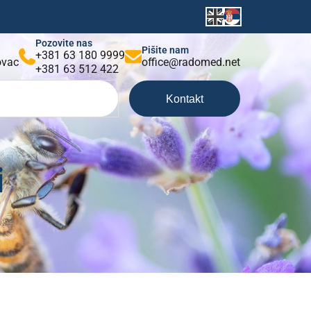
Pozovite nas
Pišite nam
+381 63 180 9999
kovac
office@radomed.net
+381 63 512 422
Kontakt
i