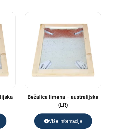
lijska
Bežalica limena – australijska
(LR)
Više informacija