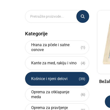
Pretražite
proizvode
Kategorije
Hrana za pčele i satne
1
1
osnove
производ
Kante za med, rakiju i vino
4
4
производа
Košnice i njeni delovi
39
39
Bežal
производа
Oprema za otklapanje
6
6
meda
производа
Oprema za pravljenje