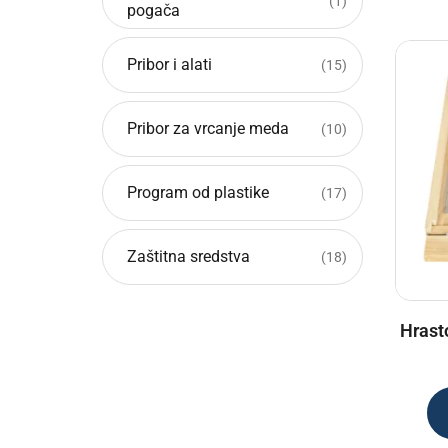
1
1
pogača
производ
Pribor i alati
15
15
производа
Pribor za vrcanje meda
10
10
производа
Program od plastike
17
17
производа
Zaštitna sredstva
18
18
производа
Hrast