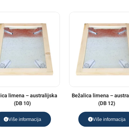
ica limena – australijska
Bežalica limena – austra
(DB 10)
(DB 12)
Više informacija
Više informacija