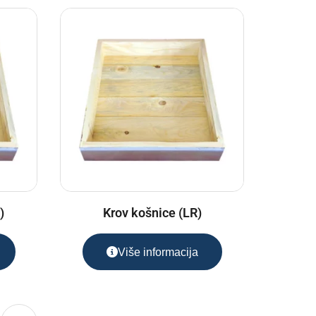
)
Krov košnice (LR)
Više informacija