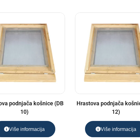
ova podnjača košnice (DB
Hrastova podnjača košni
10)
12)
Više informacija
Više informacija