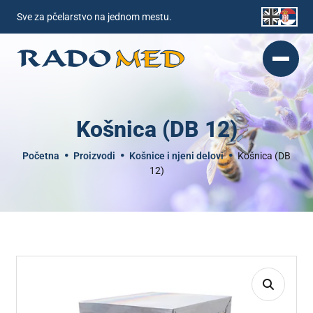
Sve za pčelarstvo na jednom mestu.
Košnica (DB 12)
Početna
Proizvodi
Košnice i njeni delovi
Košnica (DB
12)