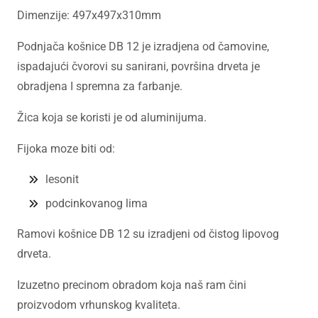
Dimenzije: 497x497x310mm
Podnjača košnice DB 12 je izradjena od čamovine,
ispadajući čvorovi su sanirani, površina drveta je
obradjena I spremna za farbanje.
Žica koja se koristi je od aluminijuma.
Fijoka moze biti od:
lesonit
podcinkovanog lima
Ramovi košnice DB 12 su izradjeni od čistog lipovog
drveta.
Izuzetno precinom obradom koja naš ram čini
proizvodom vrhunskog kvaliteta.