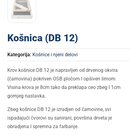
Košnica (DB 12)
Kategorija:
Košnice i njeni delovi
Krov košnice DB 12 je napravljen od drvenog okvira
(čamovina) pokriven OSB pločom I opšiven limom.
Visina krova je 8cm tako da preklapa ceo zbeg I 1cm
gornjeg nastavka.
Zbeg košnice DB 12 je izradjen od čamovine, svi
ispadajući čvorovi su sanirani, površina drveta je
obradjena I spremna za farbanje.