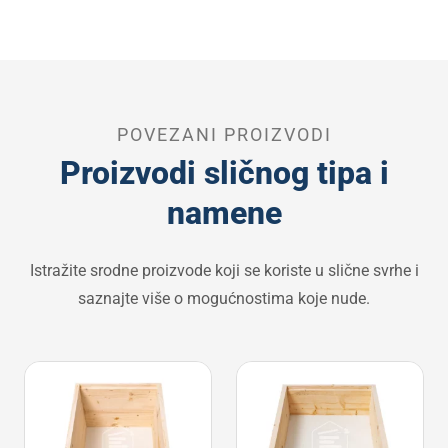
POVEZANI PROIZVODI
Proizvodi sličnog tipa i
namene
Istražite srodne proizvode koji se koriste u slične svrhe i
saznajte više o mogućnostima koje nude.