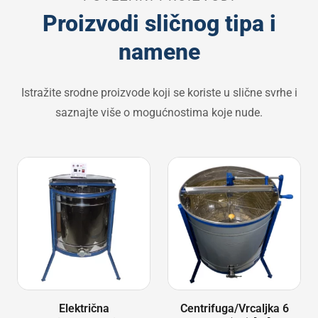
Proizvodi sličnog tipa i
namene
Istražite srodne proizvode koji se koriste u slične svrhe i
saznajte više o mogućnostima koje nude.
Električna
Centrifuga/Vrcaljka 6