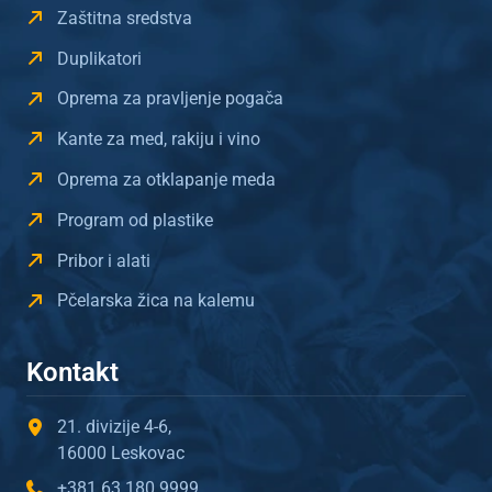
Zaštitna sredstva
Duplikatori
Oprema za pravljenje pogača
Kante za med, rakiju i vino
Oprema za otklapanje meda
Program od plastike
Pribor i alati
Pčelarska žica na kalemu
Kontakt
21. divizije 4-6,
16000 Leskovac
+381 63 180 9999