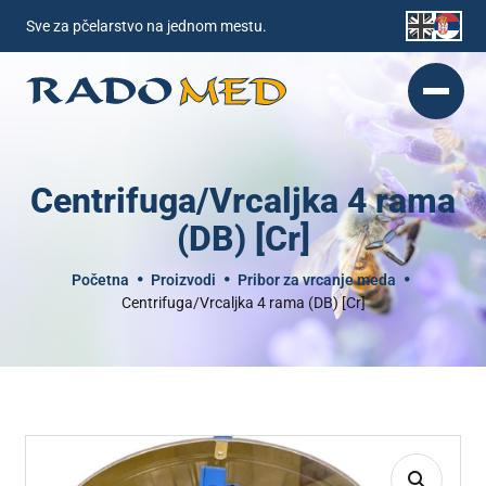
Sve za pčelarstvo na jednom mestu.
Centrifuga/Vrcaljka 4 rama
(DB) [Cr]
Početna
Proizvodi
Pribor za vrcanje meda
Centrifuga/Vrcaljka 4 rama (DB) [Cr]