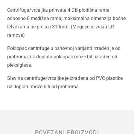
Centrifuga/vrcaljka prihvata 4 DB plodišna rama
odnosno 8 medišna rama, maksimalna dimenzija bočne
letve rama ne prelazi 310mm. (Moguće je vrcati LR
ramove)
Poklopac centrifuge u osnovnoj varijanti izrađen je od
prohroma, uz doplatu poklopac može biti izrađen od
pleksiglasa.
Slavina centrifuge/vrcaljke je izrađena od PVC plastike
uz doplatu može biti od prohroma.
POVEZANI PROIZVODI