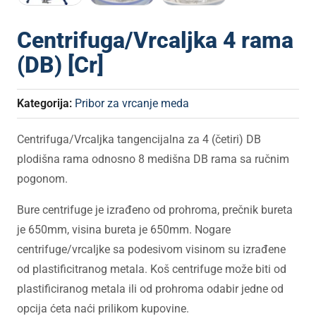
Centrifuga/Vrcaljka 4 rama
(DB) [Cr]
Kategorija:
Pribor za vrcanje meda
Centrifuga/Vrcaljka tangencijalna za 4 (četiri) DB
plodišna rama odnosno 8 medišna DB rama sa ručnim
pogonom.
Bure centrifuge je izrađeno od prohroma, prečnik bureta
je 650mm, visina bureta je 650mm. Nogare
centrifuge/vrcaljke sa podesivom visinom su izrađene
od plastificitranog metala. Koš centrifuge može biti od
plastificiranog metala ili od prohroma odabir jedne od
opcija ćeta naći prilikom kupovine.