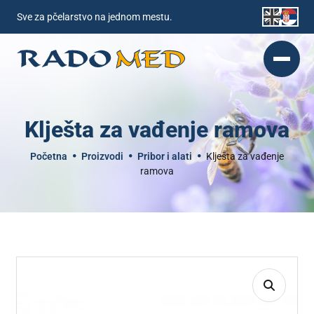
Sve za pčelarstvo na jednom mestu.
Klješta za vađenje ramova
Početna
Proizvodi
Pribor i alati
Klješta za vađenje
ramova