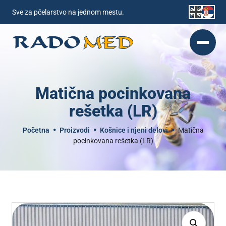
Sve za pčelarstvo na jednom mestu.
Matična pocinkovana
rešetka (LR)
Početna
Proizvodi
Košnice i njeni delovi
Matična
pocinkovana rešetka (LR)