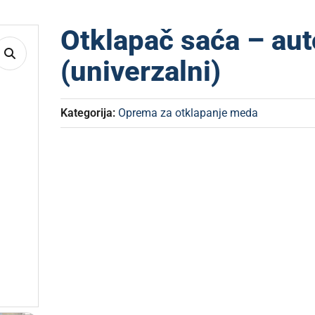
Otklapač saća – au
(univerzalni)
Kategorija:
Oprema za otklapanje meda