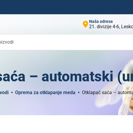
Naša adresa
21. divizije 4-6, Les
oizvodi
saća – automatski (un
vodi
Oprema za otklapanje meda
Otklapač saća – automat