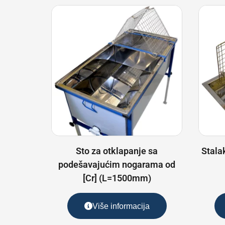
Sto za otklapanje sa
Stala
podešavajućim nogarama od
[Cr] (L=1500mm)
Više informacija