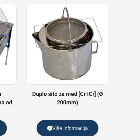
a
Duplo sito za med [Cr+Cr] (Ø
ma od
200mm)
Više informacija