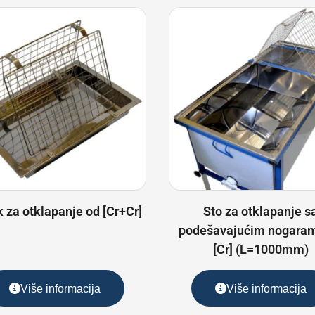
k za otklapanje od [Cr+Cr]
Sto za otklapanje s
podešavajućim nogara
[Cr] (L=1000mm)
Više informacija
Više informacija