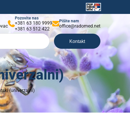
Pozovite nas
Pišite nam
+381 63 180 9999
kovac
office@radomed.net
+381 63 512 422
Kontakt
iverzalni)
ski (univerzalni)