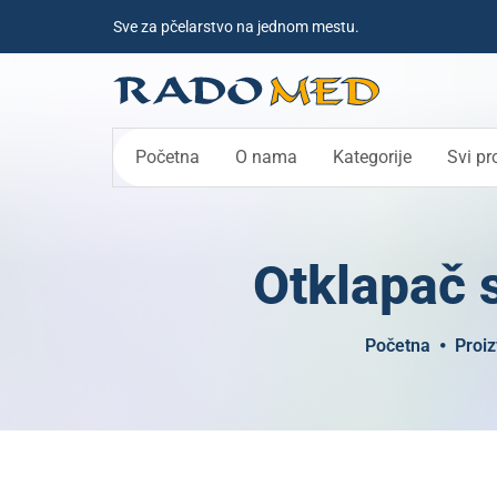
Sve za pčelarstvo na jednom mestu.
Početna
O nama
Kategorije
Svi pr
Otklapač 
Početna
Proiz