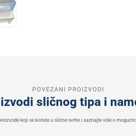
POVEZANI PROIZVODI
izvodi sličnog tipa i na
proizvode koji se koriste u slične svrhe i saznajte više o moguć