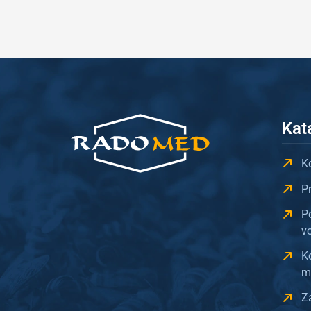
Kat
Ko
P
P
v
K
m
Z