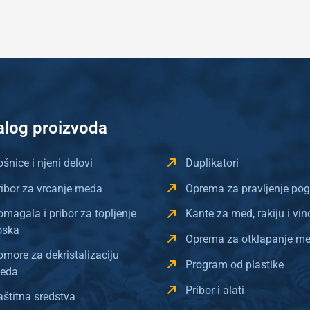
alog proizvoda
šnice i njeni delovi
Duplikatori
ribor za vrcanje meda
Oprema za pravljenje po
omagala i pribor za topljenje
Kante za med, rakiju i vin
oska
Oprema za otklapanje m
omore za dekristalizaciju
Program od plastike
eda
Pribor i alati
aštitna sredstva