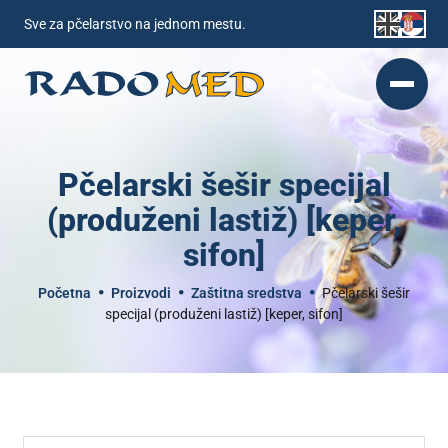
Sve za pčelarstvo na jednom mestu.
Pčelarski šešir specijal
(produženi lastiž) [keper,
sifon]
Početna
Proizvodi
Zaštitna sredstva
Pčelarski šešir
specijal (produženi lastiž) [keper, sifon]