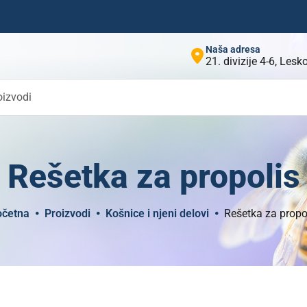
Naša adresa
21. divizije 4-6, Les
oizvodi
Rešetka za propolis
očetna
Proizvodi
Košnice i njeni delovi
Rešetka za propo