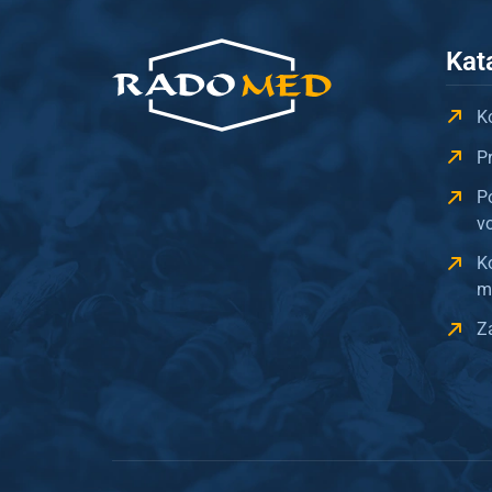
Kat
Ko
P
P
v
K
m
Z