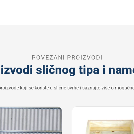
POVEZANI PROIZVODI
izvodi sličnog tipa i na
proizvode koji se koriste u slične svrhe i saznajte više o moguć