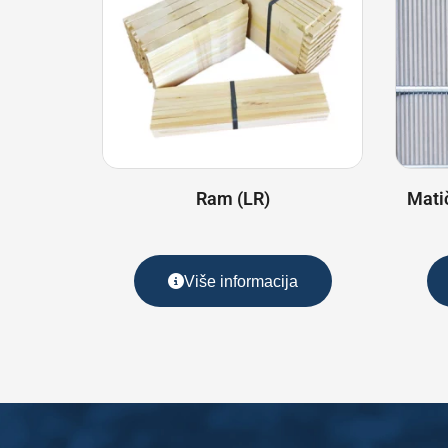
Ram (LR)
Mati
Više informacija