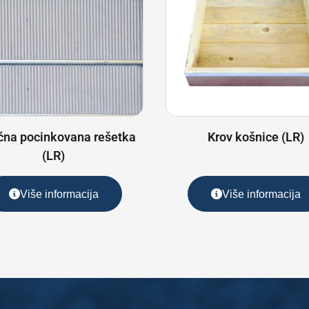
čna pocinkovana rešetka
Krov košnice (LR)
(LR)
Više informacija
Više informacija