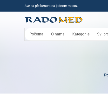
Sve za pčelarstvo na jednom mestu.
Početna
O nama
Kategorije
Svi pr
P