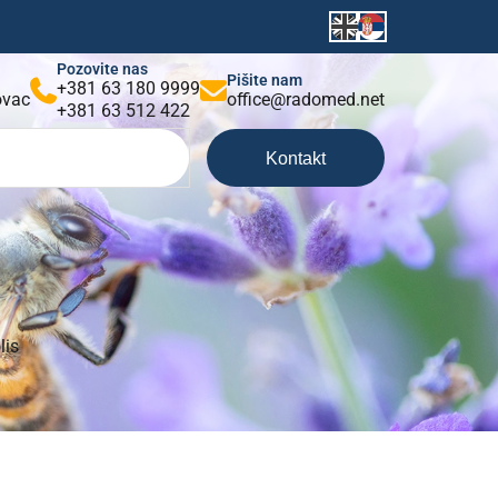
Pozovite nas
Pišite nam
+381 63 180 9999
kovac
office@radomed.net
+381 63 512 422
Kontakt
lis