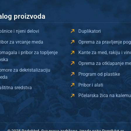
alog proizvoda
šnice i njeni delovi
Duplikatori
ribor za vrcanje meda
Oprema za pravljenje po
omagala i pribor za topljenje
Kante za med, rakiju i vin
oska
Oprema za otklapanje m
omore za dekristalizaciju
Program od plastike
eda
Pribor i alati
aštitna sredstva
Pčelarska žica na kalemu