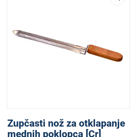
Zupčasti nož za otklapanje
mednih poklopca [Cr]