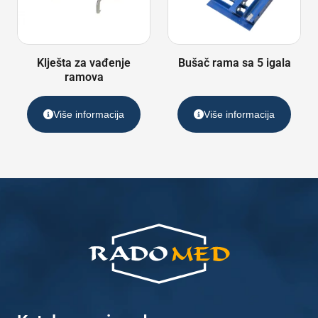
Klješta za vađenje
Bušač rama sa 5 igala
ramova
Više informacija
Više informacija