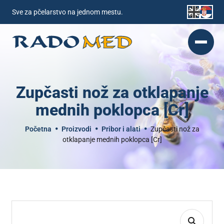
Sve za pčelarstvo na jednom mestu.
Zupčasti nož za otklapanje
mednih poklopca [Cr]
Početna
Proizvodi
Pribor i alati
Zupčasti nož za
otklapanje mednih poklopca [Cr]