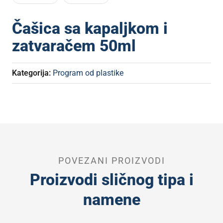
Čašica sa kapaljkom i
zatvaračem 50ml
Kategorija:
Program od plastike
POVEZANI PROIZVODI
Proizvodi sličnog tipa i
namene