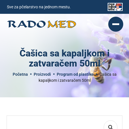
Sve za pčelarstvo na jednom mestu.
Čašica sa kapaljkom i
zatvaračem 50ml
Početna
Proizvodi
Program od plastike
Čašica sa
kapaljkom i zatvaračem 50ml