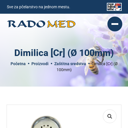
Sve za pčelarstvo na jednom mestu.
Dimilica [Cr] (Ø 100mm)
Početna
Proizvodi
Zaštitna sredstva
Dimilica [Cr] (Ø
100mm)