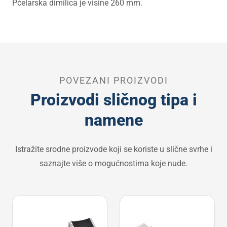
Pčelarska dimilica je visine 260 mm.
POVEZANI PROIZVODI
Proizvodi sličnog tipa i
namene
Istražite srodne proizvode koji se koriste u slične svrhe i
saznajte više o mogućnostima koje nude.