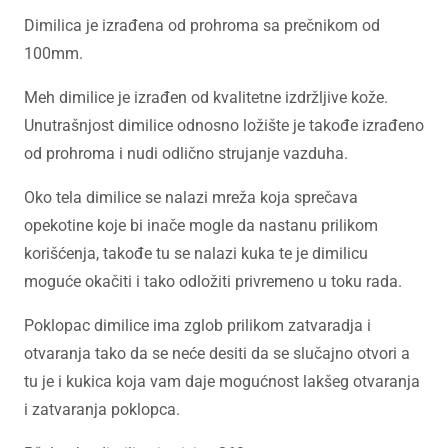
Dimilica je izrađena od prohroma sa prečnikom od
100mm.
Meh dimilice je izrađen od kvalitetne izdržljive kože.
Unutrašnjost dimilice odnosno ložište je takođe izrađeno
od prohroma i nudi odlično strujanje vazduha.
Oko tela dimilice se nalazi mreža koja sprečava
opekotine koje bi inače mogle da nastanu prilikom
korišćenja, takođe tu se nalazi kuka te je dimilicu
moguće okačiti i tako odložiti privremeno u toku rada.
Poklopac dimilice ima zglob prilikom zatvaradja i
otvaranja tako da se neće desiti da se slučajno otvori a
tu je i kukica koja vam daje mogućnost lakšeg otvaranja
i zatvaranja poklopca.